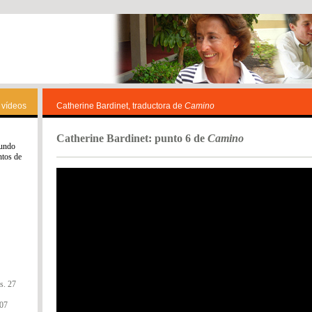
 vídeos
Catherine Bardinet, traductora de
Camino
Catherine Bardinet: punto 6 de
Camino
mundo
ntos de
s. 27
107