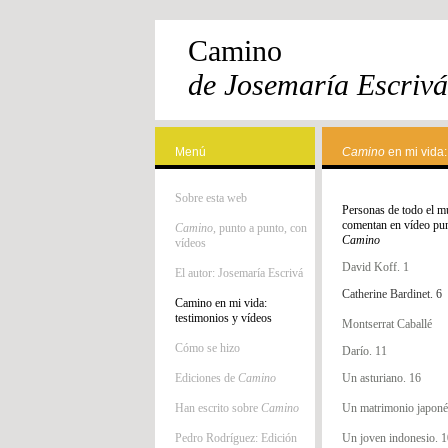
Camino
de Josemaría Escrivá
Menú
Camino
en mi vida:
Sobre esta web
Personas de todo el 
comentan en vídeo pu
Camino
, punto a punto, con
Camino
vídeos
David Koff. 1
El autor: Josemaría Escrivá
Catherine Bardinet. 6
Camino en mi vida:
testimonios y vídeos
Montserrat Caballé
Cómo se hizo
Darío. 11
Ediciones de
Camino
Un asturiano. 16
Han escrito sobre
Camino
Un matrimonio japoné
Pedro Rodríguez: Edición
Un joven indonesio. 