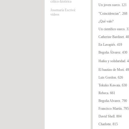
crítico-histórica
Un joven sueco. 121
Josemaría Escrivá:
"Coincidencias". 268
videos
¿Qué vale?
Un científico sueco. 3
Catherine Bardinet. 4
En Lavapiés. 419
Begoña Álvarez. 430
Haiku y solidaridad. 
El bautizo de Mori. 4
Luis Gordon. 626
Tokuko Kawata. 630
Rebeca. 661
Begoña Alvarez. 790
Francisco Martín. 795
David Shell. 804
Charlotte. 815