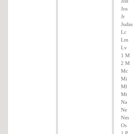
J
J
J
Ju
Lc
Lm
L
1 
2 
Mc
M
M
Mt
N
N
N
O
1 