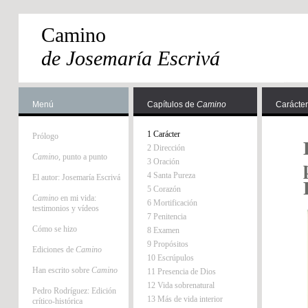
Camino
de Josemaría Escrivá
Menú
Capítulos de
Camino
Carácter
1 Carácter
Prólogo
2 Dirección
Camino
, punto a punto
3 Oración
4 Santa Pureza
El autor: Josemaría Escrivá
5 Corazón
Camino
en mi vida:
6 Mortificación
testimonios y vídeos
7 Penitencia
Cómo se hizo
8 Examen
9 Propósitos
Ediciones de
Camino
10 Escrúpulos
Han escrito sobre
Camino
11 Presencia de Dios
12 Vida sobrenatural
Pedro Rodríguez: Edición
13 Más de vida interior
crítico-histórica