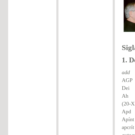
Sigl
1. D
add
AGP
Dei
Ah 
(20-X
A
ap