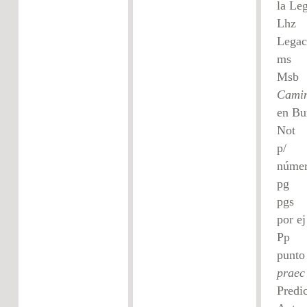
la Le
Lhz
Legac
m
Msb
Camin
en Bu
Not
p/
númer
p
p
po
Pp 
punto
praec
Pred