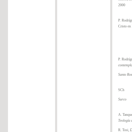
2000
P. Rodrígu
Cristo en 
P. Rodríg
contempl
Santo Ro
SCh
Surco
A. Tanqu
Teología 
R. Tosi,
D