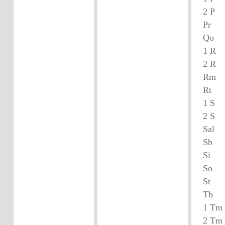
2 
P
Qo
1 
2 
Rm
1 
2 
S
S
Si 
S
St
T
1 
2 