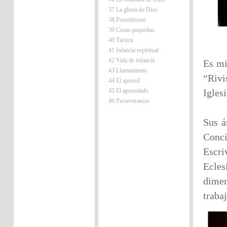
37 La gloria de Dios
38 Proselitismo
39 Cosas pequeñas
40 Táctica
41 Infancia espiritual
42 Vida de infancia
Es mi
43 Llamamiento
“Rivi
44 El apóstol
45 El apostolado
Igles
46 Perseverancia
Sus á
Conci
Escr
Ecles
dimen
traba