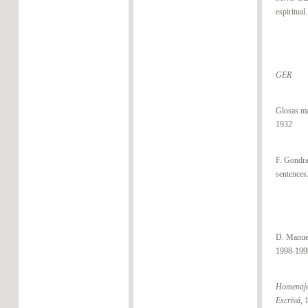
espiritual
GER
Glosas ma
1932
F. Gondra
sentences
D. Manue
1998-199
Homenaje
Escrivá
, 