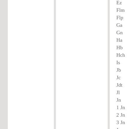
E
Fl
Fl
Ga
G
H
Hb
Hc
I
J
J
Jn
1 
2 
3 