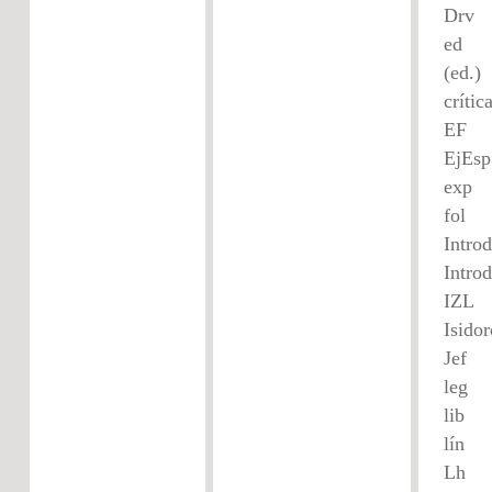
Dr
e
(ed
crític
EF 
Ej
e
f
In
Int
IZL
Isido
Je
l
l
l
Lh