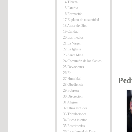
14 Tibieza
15 Estudio
16 Formación
17 El plano de tu santidad
18 Amor de Dios
19 Caridad
20 Los medios
21 La Virgen
22 La Iglesia
23 Santa Misa
24 Comunión de los Santos
25 Devociones
26 Fe
Ped
27 Humildad
28 Obediencia
29 Pobreza
30 Discreción
31 Alegría
32 Otras virtudes
33 Tribulaciones
34 Lucha interior
35 Postrimerías
36 La voluntad de Dios