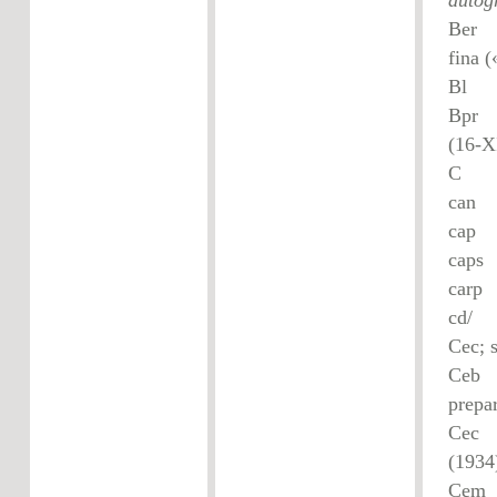
autog
Ber
fina 
Bl
Bpr
(16-X
c
c
c
c
cd/
Cec; 
Ceb
prepa
(1934