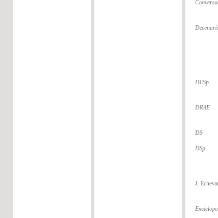
Conversa
Decenario
DESp
DRAE
DS
DSp
J. Echeva
Enciclope