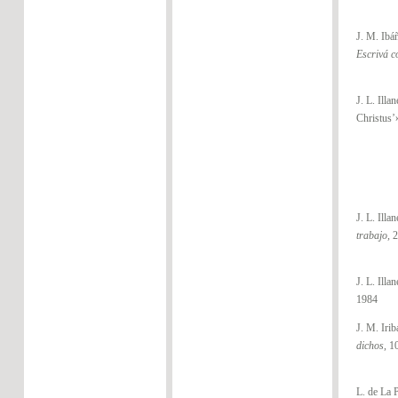
J. M. Ibá
Escrivá c
J. L. Illan
Christus’
J. L. Illa
trabajo,
2
J. L. Illa
1984
J. M. Irib
dichos
, 1
L. de La 