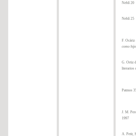
Neblí 20
Neblí 25
F. Ocáriz 
como hijo
G. Ortiz 
literarios
Patmos 3
J. M. Per
1997
A. Petit,
S