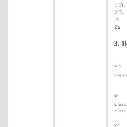
1 T
2 T
Z
3. B
AAS
Amigos d
AP
A. Arand
de Cristo
ASS