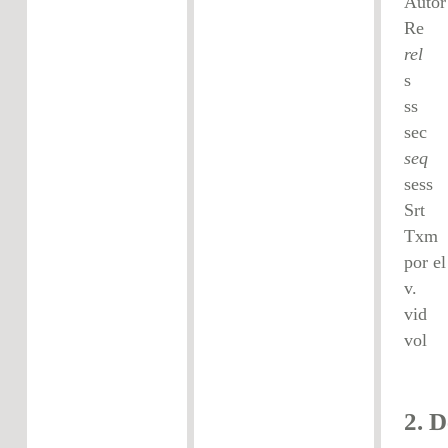
Autor
Re
rel
s
s
s
seq
S
T
por el
v
v
v
2.
D