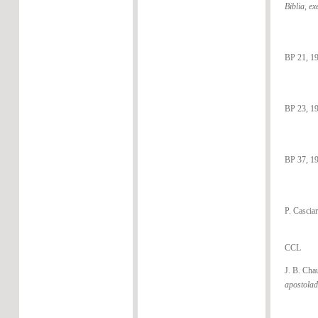
Biblia, ex
BP 21, 1
BP 23, 1
BP 37, 1
P. Cascia
CCL
J. B. Cha
apostola