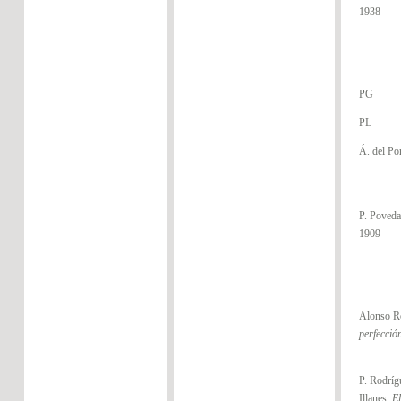
1938
PG
PL
Á. del Por
P. Poved
1909
Alonso R
perfecció
P. Rodrígu
Illanes,
E