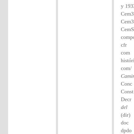
y 193
Cem
compo
c
com
histór
com
Cami
C
Co
D
del
(di
d
d