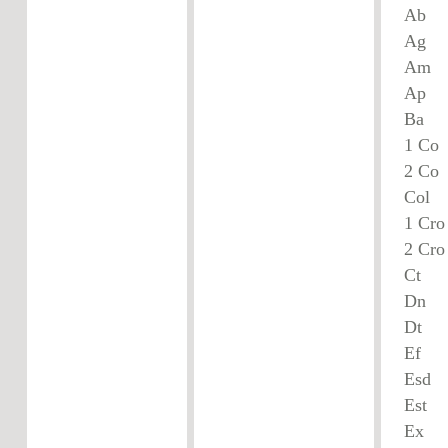
A
A
B
1 C
2 C
Co
1 C
2 C
Ct
D
D
Ef
E
E
E