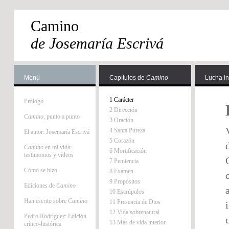
Camino
de Josemaría Escrivá
Menú
Capítulos de
Camino
Lucha in
1 Carácter
Prólogo
2 Dirección
Camino
, punto a punto
3 Oración
4 Santa Pureza
El autor: Josemaría Escrivá
5 Corazón
Camino
en mi vida:
6 Mortificación
testimonios y vídeos
7 Penitencia
Cómo se hizo
8 Examen
9 Propósitos
Ediciones de
Camino
10 Escrúpulos
Han escrito sobre
Camino
11 Presencia de Dios
12 Vida sobrenatural
Pedro Rodríguez: Edición
13 Más de vida interior
crítico-histórica