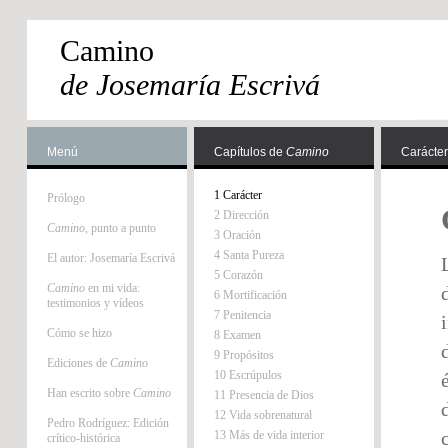
Camino
de Josemaría Escrivá
Menú
Capítulos de
Camino
Carácter
1 Carácter
Prólogo
2 Dirección
Camino
, punto a punto
3 Oración
4 Santa Pureza
El autor: Josemaría Escrivá
5 Corazón
Camino
en mi vida:
6 Mortificación
testimonios y vídeos
7 Penitencia
Cómo se hizo
8 Examen
9 Propósitos
Ediciones de
Camino
10 Escrúpulos
Han escrito sobre
Camino
11 Presencia de Dios
12 Vida sobrenatural
Pedro Rodríguez: Edición
13 Más de vida interior
crítico-histórica