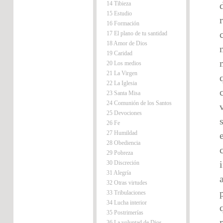
14 Tibieza
15 Estudio
16 Formación
17 El plano de tu santidad
18 Amor de Dios
19 Caridad
20 Los medios
21 La Virgen
22 La Iglesia
23 Santa Misa
24 Comunión de los Santos
25 Devociones
26 Fe
27 Humildad
28 Obediencia
29 Pobreza
30 Discreción
31 Alegría
32 Otras virtudes
33 Tribulaciones
34 Lucha interior
35 Postrimerías
36 La voluntad de Dios