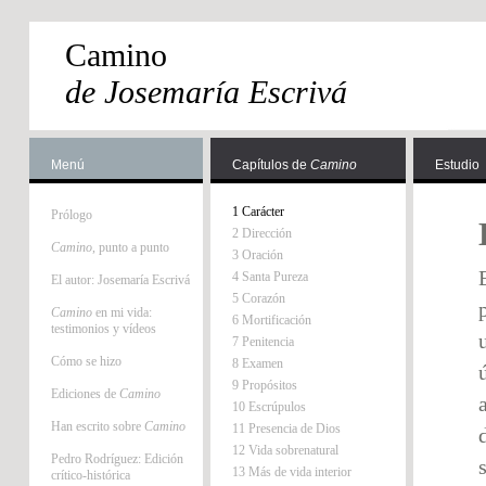
Camino
de Josemaría Escrivá
Menú
Capítulos de
Camino
Estudio
1 Carácter
Prólogo
2 Dirección
Camino
, punto a punto
3 Oración
4 Santa Pureza
El autor: Josemaría Escrivá
5 Corazón
Camino
en mi vida:
6 Mortificación
testimonios y vídeos
7 Penitencia
Cómo se hizo
8 Examen
9 Propósitos
Ediciones de
Camino
10 Escrúpulos
Han escrito sobre
Camino
11 Presencia de Dios
12 Vida sobrenatural
Pedro Rodríguez: Edición
13 Más de vida interior
crítico-histórica