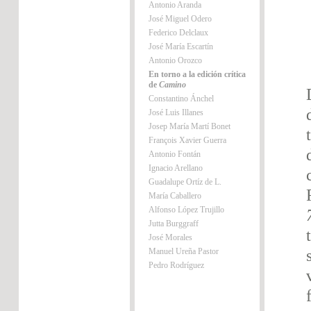
Antonio Aranda
José Miguel Odero
Federico Delclaux
José María Escartín
Antonio Orozco
En torno a la edición crítica
de
Camino
Constantino Ánchel
José Luis Illanes
Josep María Martí Bonet
François Xavier Guerra
Antonio Fontán
Ignacio Arellano
Guadalupe Ortíz de L.
María Caballero
Alfonso López Trujillo
Jutta Burggraff
José Morales
Manuel Ureña Pastor
Pedro Rodríguez