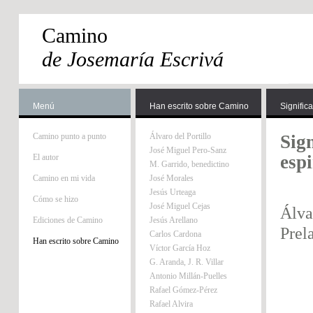
Camino
de Josemaría Escrivá
Menú
Han escrito sobre Camino
Signific
Camino punto a punto
Álvaro del Portillo
Sign
José Miguel Pero-Sanz
esp
El autor
M. Garrido, benedictino
Camino en mi vida
José Morales
Jesús Urteaga
Cómo se hizo
José Miguel Cejas
Álva
Ediciones de Camino
Jesús Arellano
Prel
Carlos Cardona
Han escrito sobre Camino
Víctor García Hoz
G. Aranda, J. R. Villar
Antonio Millán-Puelles
Rafael Gómez-Pérez
Rafael Alvira