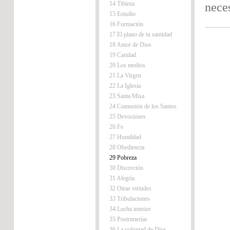
14 Tibieza
nece
15 Estudio
16 Formación
17 El plano de tu santidad
18 Amor de Dios
19 Caridad
20 Los medios
21 La Virgen
22 La Iglesia
23 Santa Misa
24 Comunión de los Santos
25 Devociones
26 Fe
27 Humildad
28 Obediencia
29 Pobreza
30 Discreción
31 Alegría
32 Otras virtudes
33 Tribulaciones
34 Lucha interior
35 Postrimerías
36 La voluntad de Dios