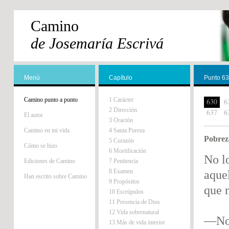
Camino
de Josemaría Escrivá
Menú
Capítulo
Punto 6
Camino punto a punto
1 Carácter
630
6
2 Dirección
637
6
El autor
3 Oración
Camino en mi vida
4 Santa Pureza
Pobrez
5 Corazón
Cómo se hizo
6 Mortificación
No lo
Ediciones de Camino
7 Penitencia
8 Examen
aque
Han escrito sobre Camino
9 Propósitos
que 
10 Escrúpulos
11 Presencia de Dios
12 Vida sobrenatural
—No 
13 Más de vida interior