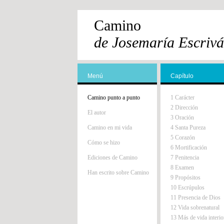
Camino
de Josemaría Escrivá
Menú
Capítulo
Camino punto a punto
1 Carácter
2 Dirección
El autor
3 Oración
Camino en mi vida
4 Santa Pureza
5 Corazón
Cómo se hizo
6 Mortificación
Ediciones de Camino
7 Penitencia
8 Examen
Han escrito sobre Camino
9 Propósitos
10 Escrúpulos
11 Presencia de Dios
12 Vida sobrenatural
13 Más de vida interio