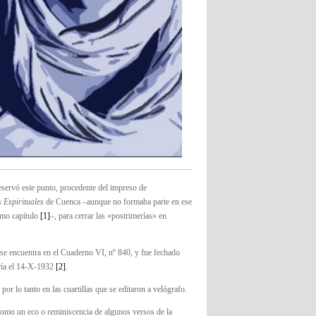
servó este punto, procedente del impreso de
 Espirituales
de Cuenca –aunque no formaba parte en ese
smo cap
ítulo
[1]
–, para cerrar las «postrimerías» en
l se encuentra en el Cuaderno VI, nº 840, y fue fechado
ía el 14-X-1932
[2]
.
por lo tanto en las cuartillas que se editaron a velógrafo.
como un eco o reminiscencia de algunos versos de la