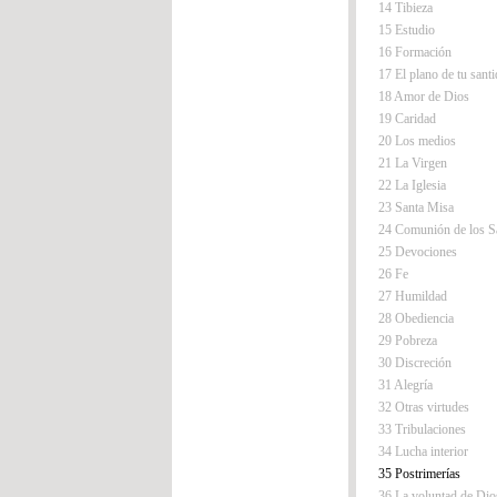
14 Tibieza
15 Estudio
16 Formación
17 El plano de tu sant
18 Amor de Dios
19 Caridad
20 Los medios
21 La Virgen
22 La Iglesia
23 Santa Misa
24 Comunión de los S
25 Devociones
26 Fe
27 Humildad
28 Obediencia
29 Pobreza
30 Discreción
31 Alegría
32 Otras virtudes
33 Tribulaciones
34 Lucha interior
35 Postrimerías
36 La voluntad de Dio