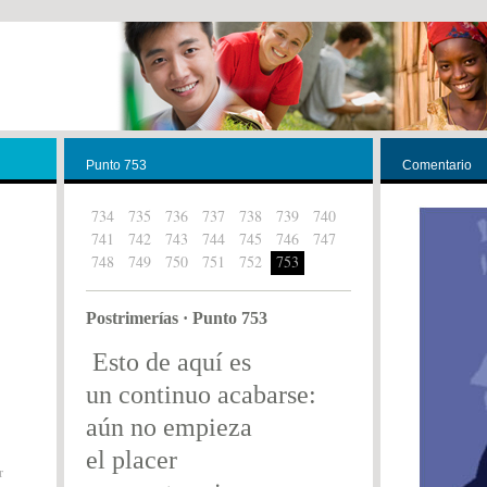
Punto 753
Comentario
734
735
736
737
738
739
740
741
742
743
744
745
746
747
748
749
750
751
752
753
Postrimerías · Punto 753
Esto de aquí es
un continuo acabarse:
aún no empieza
el placer
r