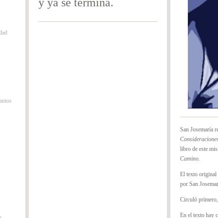
y ya se termina.
idad
antos
San Josemaría re
Consideraciones
libro de este mi
Camino
.
El texto origina
por San Josemar
Circuló primero, 
En el texto hay 
s