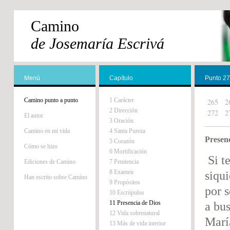
Camino
de Josemaría Escrivá
Menú
Capítulo
Punto 2
Camino punto a punto
1 Carácter
265
2
2 Dirección
272
2
El autor
3 Oración
Camino en mi vida
4 Santa Pureza
Presenc
5 Corazón
Cómo se hizo
6 Mortificación
Si t
Ediciones de Camino
7 Penitencia
8 Examen
siqu
Han escrito sobre Camino
9 Propósitos
por 
10 Escrúpulos
11 Presencia de Dios
a bu
12 Vida sobrenatural
María
13 Más de vida interior