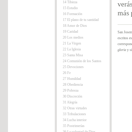
14 Tibieza
verá
15 Estudio
más 
16 Formación
17 El plano de tu santidad
18 Amor de Dios
19 Caridad
San Josema
20 Los medios
escritos e
21 La Virgen
correspond
22 La Iglesia
gloria
y si
23 Santa Misa
24 Comunión de los Santos
25 Devociones
26 Fe
27 Humildad
28 Obediencia
29 Pobreza
30 Discreción
31 Alegría
32 Otras virtudes
33 Tribulaciones
34 Lucha interior
35 Postrimerías
36 La voluntad de Dios