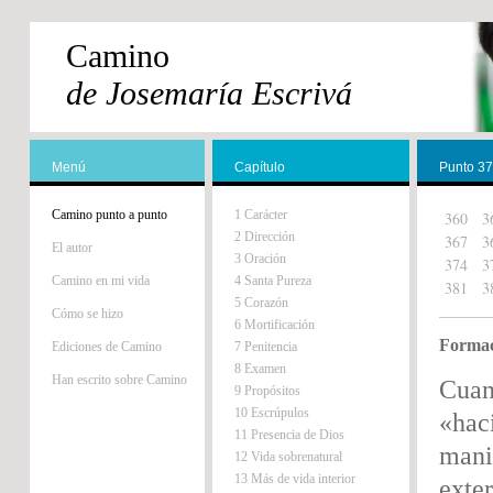
Camino
de Josemaría Escrivá
Menú
Capítulo
Punto 3
Camino punto a punto
1 Carácter
360
3
2 Dirección
367
3
El autor
3 Oración
374
3
Camino en mi vida
4 Santa Pureza
381
3
5 Corazón
Cómo se hizo
6 Mortificación
Formac
Ediciones de Camino
7 Penitencia
8 Examen
Han escrito sobre Camino
Cuan
9 Propósitos
10 Escrúpulos
«hac
11 Presencia de Dios
mani
12 Vida sobrenatural
13 Más de vida interior
exter