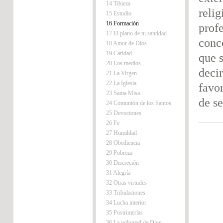
14 Tibieza
relig
15 Estudio
16 Formación
prof
17 El plano de tu santidad
conc
18 Amor de Dios
19 Caridad
que s
20 Los medios
decir
21 La Virgen
22 La Iglesia
favo
23 Santa Misa
de s
24 Comunión de los Santos
25 Devociones
26 Fe
27 Humildad
28 Obediencia
29 Pobreza
30 Discreción
31 Alegría
32 Otras virtudes
33 Tribulaciones
34 Lucha interior
35 Postrimerías
36 La voluntad de Dios