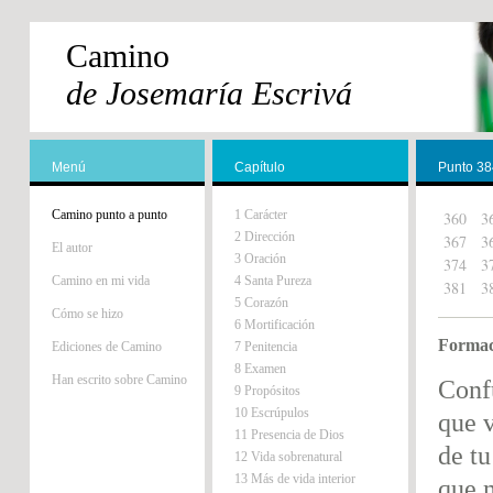
Camino
de Josemaría Escrivá
Menú
Capítulo
Punto 38
Camino punto a punto
1 Carácter
360
3
2 Dirección
367
3
El autor
3 Oración
374
3
Camino en mi vida
4 Santa Pureza
381
3
5 Corazón
Cómo se hizo
6 Mortificación
Formac
Ediciones de Camino
7 Penitencia
8 Examen
Han escrito sobre Camino
Conf
9 Propósitos
10 Escrúpulos
que v
11 Presencia de Dios
de tu
12 Vida sobrenatural
13 Más de vida interior
que 