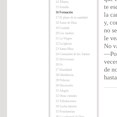
14 Tibieza
te es
15 Estudio
16 Formación
la ca
17 El plano de tu santidad
y, co
18 Amor de Dios
19 Caridad
no s
20 Los medios
le ve
21 La Virgen
22 La Iglesia
No va
23 Santa Misa
—Por
24 Comunión de los Santos
25 Devociones
veces
26 Fe
de n
27 Humildad
28 Obediencia
hasta
29 Pobreza
30 Discreción
31 Alegría
32 Otras virtudes
33 Tribulaciones
34 Lucha interior
35 Postrimerías
36 La voluntad de Dios